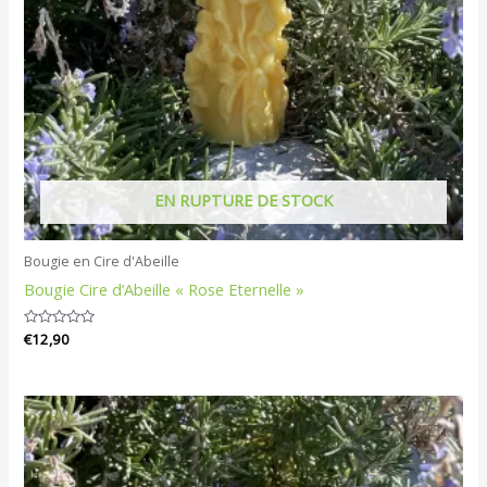
EN RUPTURE DE STOCK
Bougie en Cire d'Abeille
Bougie Cire d’Abeille « Rose Eternelle »
Note
€
12,90
0
sur
5