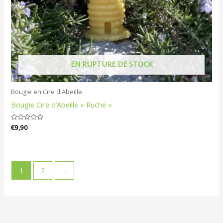
EN RUPTURE DE STOCK
Bougie en Cire d'Abeille
Bougie Cire d’Abeille « Ruche »
Note
€
9,90
0
sur
5
1
2
→