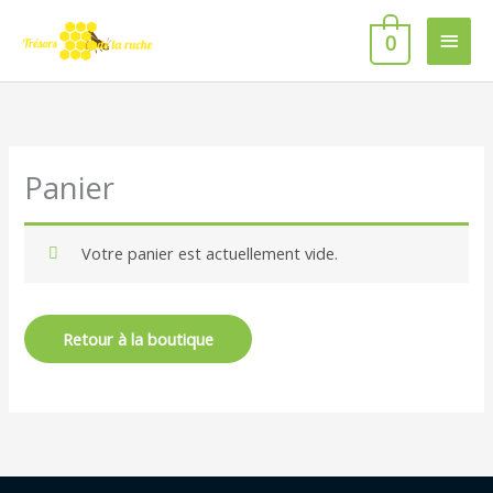
Aller
Men
au
0
contenu
princ
Panier
Votre panier est actuellement vide.
Retour à la boutique