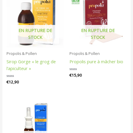
EN RUPTURE DE
EN RUPTURE DE
STOCK
STOCK
Propolis & Pollen
Propolis & Pollen
Sirop Gorge « le grog de
Propolis pure à mâcher bio
l’apiculteur »
Note
€
15,90
0
Note
€
12,90
sur
0
5
sur
5