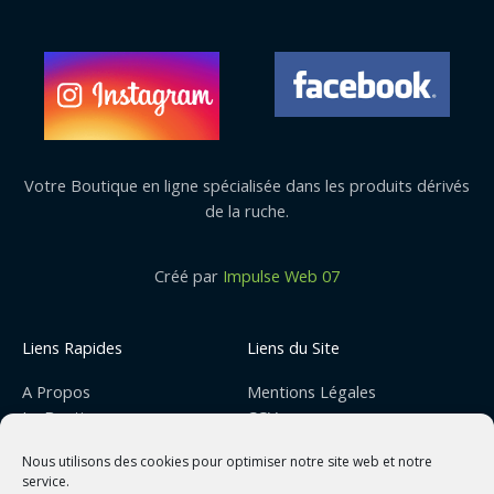
Votre Boutique en ligne spécialisée dans les produits dérivés
de la ruche.
Créé par
Impulse Web 07
Liens Rapides
Liens du Site
A Propos
Mentions Légales
La Boutique
CGV
Nous contacter
Avis de Confidentialité
Nous utilisons des cookies pour optimiser notre site web et notre
Mon Compte
Code Promo
service.