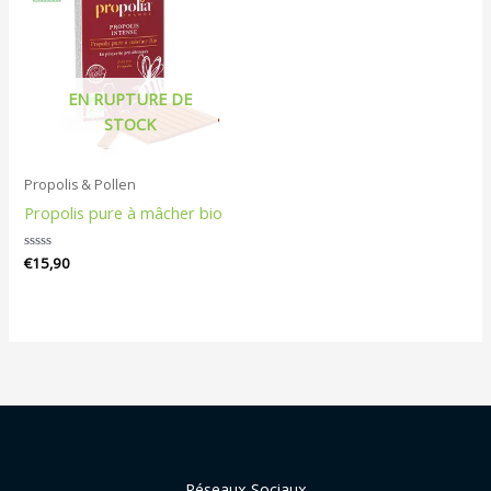
EN RUPTURE DE
STOCK
Propolis & Pollen
Propolis pure à mâcher bio
Note
€
15,90
0
sur
5
Réseaux Sociaux