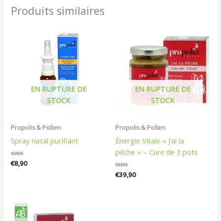
Produits similaires
EN RUPTURE DE
EN RUPTURE DE
STOCK
STOCK
Propolis & Pollen
Propolis & Pollen
Spray nasal purifiant
Énergie Vitale « J’ai la
pêche » – Cure de 3 pots
Note
€
8,90
0
Note
€
39,90
sur
0
5
sur
5