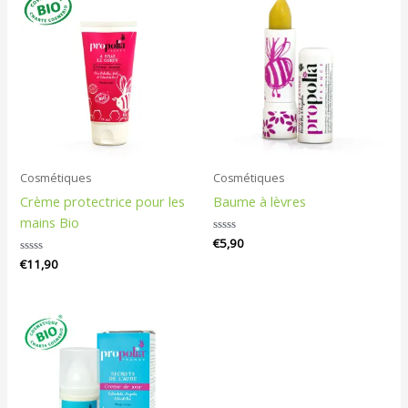
Cosmétiques
Cosmétiques
Crème protectrice pour les
Baume à lèvres
mains Bio
Note
€
5,90
0
Note
€
11,90
sur
0
5
sur
5