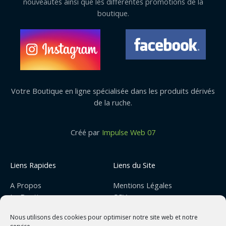
nouveautés ainsi que les différentes promotions de la
boutique.
Votre Boutique en ligne spécialisée dans les produits dérivés
de la ruche.
Créé par
Impulse Web 07
Liens Rapides
Liens du Site
A Propos
Mentions Légales
La Boutique
CGV
Nous contacter
Avis de Confidentialité
Nous utilisons des cookies pour optimiser notre site web et notre
Mon Compte
Code Promo