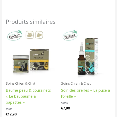
Produits similaires
Soins Chien & Chat
Soins Chien & Chat
Baume peau & coussinets
Soin des oreilles « La puce à
« Le baubaume à
l’oreille »
papattes »
Note
€
7,90
0
Note
€
12,90
sur
0