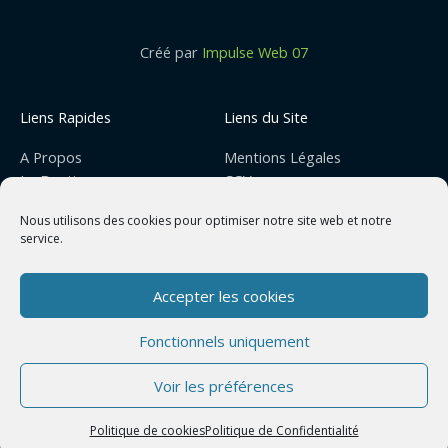
Créé par
Impulse Web 07
Liens Rapides
Liens du Site
A Propos
Mentions Légales
La Boutique
CGV
Nous contacter
Avis de Confidentialité
Nous utilisons des cookies pour optimiser notre site web et notre
Mon Compte
Code Promo
service.
Accepter les cookies
Fonctionnels uniquement
Copyright © 2026 | Trésors de la Ruche
Voir les préférences
Politique de cookies
Politique de Confidentialité